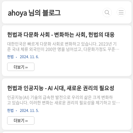
본문 바로가기
ahoya 님의 블로그
헌법과 다문화 사회 - 변화하는 사회, 헌법의 대응
대한민국은 빠르게 다문화 사회로 변화하고 있습니다. 2023년 기
준 국내 체류 외국인이 200만 명을 넘어섰고, 다문화가정도 꾸준
히 증가하고 있습니다. 이러한 변화는 우리 헌법이 새로운 도전
헌법
2024. 11. 6.
에 직면하게 만들고 있습니다. 오늘은 다문화 사회에서 헌법이 어떻
게 대응해야 하는지 살펴보도록 하겠습니다. 다문화 사회의 현황
더보기 ››
과 도전 국내 현황 체류 외국인 증가 추세 다문화가정의 확대 이주노
동자 문제 난민 신청자 증가 발생하는 문제들 차별과 혐오 문화적 갈
등 사회통합의 어려움 기본권 보장 문제 현행 헌법의 한계 '국민' 중
심의 기본권 체계 "모든 국민은..." 으로 시작하는 기본권 조항들 외
헌법과 인공지능 - AI 시대, 새로운 권리의 필요성
국인의 기본권 주체성 문제 법적 지위의 불안정성 문화적 다양성 인
정 부족 단일민족 중심의 헌법 전문 다문화 가치 반영 미흡 소..
인공지능(AI) 기술의 급속한 발전으로 우리의 삶은 크게 변화하
고 있습니다. 이러한 변화는 새로운 권리의 필요성을 제기하고 있으
며, 헌법적 차원의 논의를 요구하고 있습니다. 오늘은 AI 시대에 필
헌법
2024. 11. 5.
요한 새로운 권리들과 이를 헌법에 어떻게 반영할 수 있을지 살펴보
도록 하겠습니다. AI 시대의 새로운 도전 AI 기술의 특징 자율성
더보기 ››
과 학습능력 예측 불가능성 의사결정의 불투명성 발생 가능한 문제
들 알고리즘 차별 프라이버시 침해 AI 의사결정의 책임 소재 인간