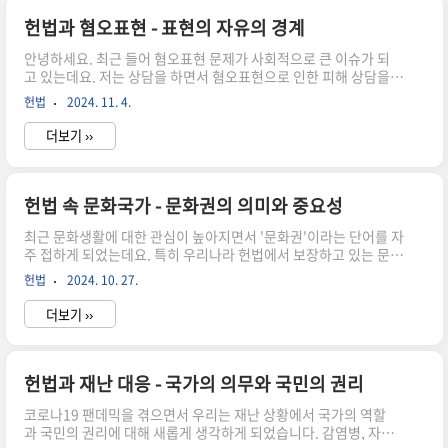
의 자율성 침해 새롭게 제기되는 기본권 알고리즘 자기결정권 AI 의
사결정 과정에 대한 설명을 요구할 권리AI 시스템의 사용 여부를 선
헌법과 혐오표현 - 표현의 자유의 경계
택할 권리 주요 내용: 1. AI 사용 여부 고지 요구권 2. AI 결정에 대
안녕하세요. 최근 들어 혐오표현 문제가 사회적으로 큰 이슈가 되
한 이의제기권 3. 인간의 개입을 요구할 권리..
고 있는데요. 저는 상담을 하면서 혐오표현으로 인한 피해 상담을
자주 접하게 됩니다. 오늘은 헌법상 표현의 자유와 혐오표현의 관계
헌법
2024. 11. 4.
에 대해 자세히 알아보도록 하겠습니다. 헌법상 표현의 자유란? 우
리 헌법 제21조는 "모든 국민은 언론·출판의 자유와 집회·결사
더보기 ››
의 자유를 가진다"고 규정하고 있습니다. 이는 민주주의의 근간
이 되는 매우 중요한 기본권인데요. 제가 실무에서 경험한 바로는,
많은 분들이 이 표현의 자유를 '무제한적 자유'로 오해하시는 경우
가 많습니다.하지만 실제로는 그렇지 않습니다. 표현의 자유의 구성
헌법 속 문화국가 - 문화권의 의미와 중요성
요소 1. 의사표현의 자유 자신의 생각과 의견을 표현할 자유 다양한
최근 문화생활에 대한 관심이 높아지면서 '문화권'이라는 단어를 자
매체를 통한 의사전달 예술적, 학문적 표현 포함 2. 정보의 자유 정
주 접하게 되었는데요. 특히 우리나라 헌법에서 보장하고 있는 문화
보..
국가 원리와 문화권의 의미에 대해 함께 알아보는 시간을 가져보려
헌법
2024. 10. 27.
고 합니다. 문화국가란 무엇일까요? 문화국가라는 개념은 우리나
라 헌법 전문과 제9조에서 찾아볼 수 있습니다. 헌법에서는 "문화
더보기 ››
의 창달"을 국가의 중요한 책무로 규정하고 있는데요. 이는 단순
히 예술이나 문화 활동을 지원한다는 의미를 넘어서는 포괄적인 개
념입니다. 문화국가의 세 가지 핵심 요소 문화의 자율성 보장국가
는 문화 활동에 대한 간섭을 최소화해야 함 창작과 표현의 자유를 보
헌법과 재난 대응 - 국가의 의무와 국민의 권리
장해야 함 문화 다양성을 존중해야 함문화창조 지원문화 인프라 구
코로나19 팬데믹을 겪으면서 우리는 재난 상황에서 국가의 역할
축 예술가 지원 정책 문화 교육 활성화 문화향유권 보장모든 국민의
과 국민의 권리에 대해 새롭게 생각하게 되었습니다. 감염병, 자연
문화생활 접근..