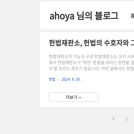
본문 바로가기
ahoya 님의 블로그
헌법재판소, 헌법의 수호자와 
헌법재판소의 기능과 구성 헌법재판소는 우리 사회
에서 헌법재판소가 '위헌' 판결을 내리는 장면을 
지 잘 모르는 경우가 많습니다. 이번 글에서는 
주요 기능 헌법재판소는 헌법을 수호하는 공공기관으
헌법
2024. 9. 30.
에는 다음과 같은 사건들이 포함됩니다: 위헌법률심
건: 공직자가 탄핵되었을 때, 그 해임 여부를 결
이처럼 헌법재판..
더보기 ››
1