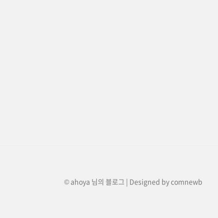
© ahoya 님의 블로그 | Designed by
comnewb