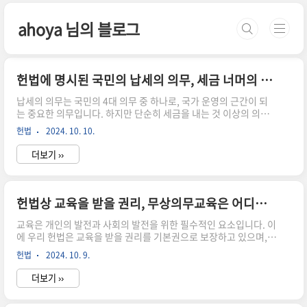
본문 바로가기
ahoya 님의 블로그
헌법에 명시된 국민의 납세의 의무, 세금 너머의 의미는?
납세의 의무는 국민의 4대 의무 중 하나로, 국가 운영의 근간이 되
는 중요한 의무입니다. 하지만 단순히 세금을 내는 것 이상의 의미
를 가지고 있습니다. 오늘은 헌법에 명시된 납세의 의무에 대해 자
헌법
2024. 10. 10.
세히 알아보고, 이것이 가지는 더 깊은 의미에 대해 생각해보도
록 하겠습니다. 헌법상 납세의 의무 규정 우리 헌법 제38조는 납세
더보기 ››
의 의무에 대해 다음과 같이 규정하고 있습니다. "모든 국민은 법률
이 정하는 바에 의하여 납세의 의무를 진다." 이와 관련하여 제59조
에서는 조세법률주의를 규정하고 있습니다. "조세의 종목과 세율
은 법률로 정한다." 납세의 의무의 의의 국가 재정의 기초 국민
헌법상 교육을 받을 권리, 무상의무교육은 어디까지?
의 공동체 참여 수단 사회적 연대의 표현 조세법률주의의 의미 국민
의 재산권 보호 조세 행정의 법적 근거 제공 과세권 행사의 민..
교육은 개인의 발전과 사회의 발전을 위한 필수적인 요소입니다. 이
에 우리 헌법은 교육을 받을 권리를 기본권으로 보장하고 있으며,
무상의무교육 제도를 규정하고 있습니다. 그렇다면 헌법이 규정하
헌법
2024. 10. 9.
는 교육을 받을 권리의 구체적인 내용은 무엇이며, 무상의무교육의
범위는 어디까지일까요? 오늘은 이에 대해 자세히 알아보도록 하겠
더보기 ››
습니다. 헌법상 교육을 받을 권리와 무상의무교육 규정우리 헌법
제31조는 교육을 받을 권리와 무상의무교육에 대해 다음과 같이 규